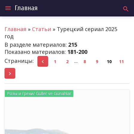
Главная
menu
search
Главная
»
Статьи
» Турецкий сериал 2025
год
В разделе материалов
:
215
Показано материалов
:
181-200
Страницы
:
...
1
2
8
9
10
11
Розы и грехи/ Güller ve Günahlar