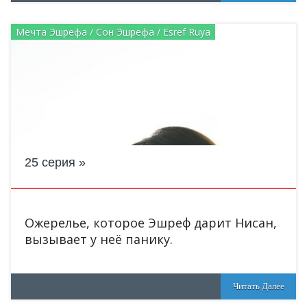
Мечта Эшрефа / Сон Эшрефа / Esref Ruya
25 серия
Ожерелье, которое Эшреф дарит Нисан,
вызывает у неё панику.
Читать Далее