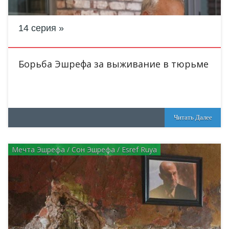
14 серия
Борьба Эшрефа за выживание в тюрьме
Читать Далее
Мечта Эшрефа / Сон Эшрефа / Esref Ruya