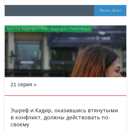
Читать Далее
Мечта Эшрефа / Сон Эшрефа / Esref Ruya
21 серия
Эшреф и Кадир, оказавшись втянутыми
в конфликт, должны действовать по-
своему