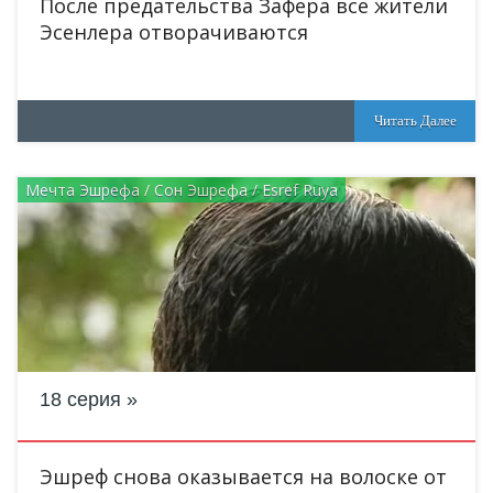
После предательства Зафера все жители
Эсенлера отворачиваются
Читать Далее
Мечта Эшрефа / Сон Эшрефа / Esref Ruya
18 серия
Эшреф снова оказывается на волоске от