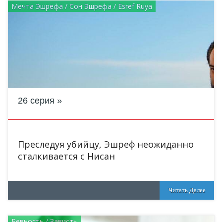
Мечта Эшрефа / Сон Эшрефа / Esref Ruya
26 серия
Преследуя убийцу, Эшреф неожиданно
сталкивается с Нисан
Читать Далее
Ревность / Зависть