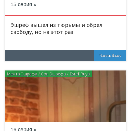
15 серия
Эшреф вышел из тюрьмы и обрел
свободу, но на этот раз
Читать Далее
Мечта Эшрефа / Сон Эшрефа / Esref Ruya
16 серия