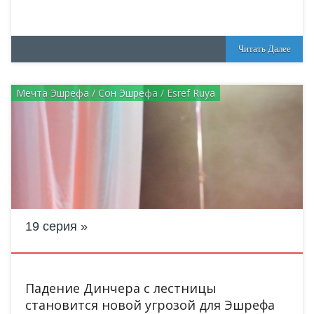
Читать Далее
Мечта Эшрефа / Сон Эшрефа / Esref Ruya
19 серия
Падение Динчера с лестницы
становится новой угрозой для Эшрефа