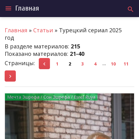
Главная
menu
search
Главная
»
Статьи
» Турецкий сериал 2025
год
В разделе материалов
:
215
Показано материалов
:
21-40
Страницы
:
...
1
2
3
4
10
11
Мечта Эшрефа / Сон Эшрефа / Esref Ruya