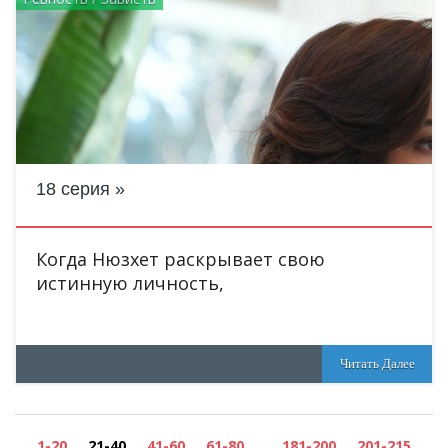
18 серия
Когда Нюзхет раскрывает свою
истинную личность,
Читать Далее
...
1-20
21-40
41-60
61-80
181-200
201-215