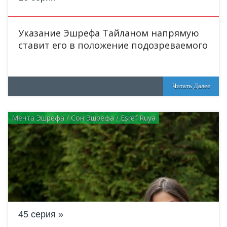
Указание Эшрефа Тайланом напрямую
ставит его в положение подозреваемого
Читать Далее
Мечта Эшрефа / Сон Эшрефа / Esref Ruya
45 серия