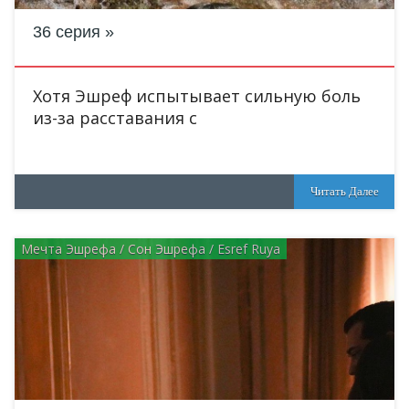
36 серия
Хотя Эшреф испытывает сильную боль
из-за расставания с
Читать Далее
Мечта Эшрефа / Сон Эшрефа / Esref Ruya