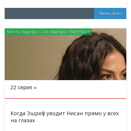
Читать Далее
Мечта Эшрефа / Сон Эшрефа / Esref Ruya
22 серия
Когда Эшреф уводит Нисан прямо у всех
на глазах