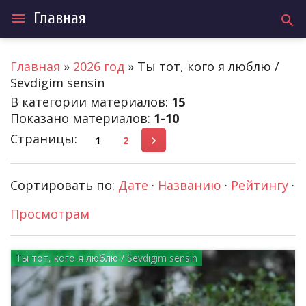
Главная
menu
search
Главная
»
2026 год
» Ты тот, кого я люблю /
Sevdigim sensin
В категории материалов
:
15
Показано материалов
:
1-10
Страницы
:
1
2
Сортировать по
:
Дате
·
Названию
·
Рейтингу
·
Просмотрам
Ты тот, кого я люблю / Sevdigim sensin