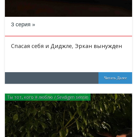
3 серия
Спасая себя и Диджле, Эркан вынужден
Читать Далее
Ты тот, кого я люблю / Sevdigim sensin