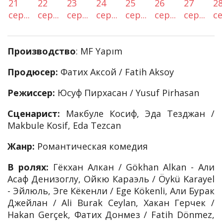
21
22
23
24
25
26
27
2
сер...
сер...
сер...
сер...
сер...
сер...
сер...
се
Производство
: MF Yapım
Продюсер:
Фатих Аксой / Fatih Aksoy
Режиссер:
Юсуф Пирхасан / Yusuf Pirhasan
Сценарист:
Макбуле Косиф, Эда Тезджан /
Makbule Kosif, Eda Tezcan
Жанр:
Романтическая комедия
В ролях:
Гёкхан Алкан / Gökhan Alkan - Али
Асаф Денизоглу, Ойкю Караэль / Öykü Karayel
- Эйлюль, Эге Кёкенли / Ege Kökenli, Али Бурак
Джейлан / Ali Burak Ceylan, Хакан Герчек /
Hakan Gerçek, Фатих Донмез / Fatih Dönmez,