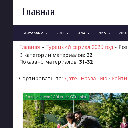
Главная
Интервью
2013
2014
2015
2016
keyboard_arrow_down
keyboard_arrow_down
keyboard_arrow_down
keyboard_arrow_down
Главная
»
Турецкий сериал 2025 год
» Роз
В категории материалов
:
32
Показано материалов
:
31-32
Сортировать по
:
Дате
·
Названию
·
Рейти
Розы и грехи/ Güller ve Günahlar