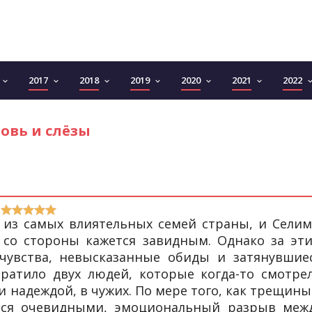
2017
2018
2019
2020
2021
2022
keyboard_arrow_down
keyboard_arrow_down
keyboard_arrow_down
keyboard_arrow_down
keyboard_arrow_down
keyboard_arrow_down
keyboard_arro
овь и слёзы
из самых влиятельных семей страны, и Селим
 со стороны кажется завидным. Однако за эт
чувства, невысказанные обиды и затянувшие
ратило двух людей, которые когда-то смотре
и надеждой, в чужих. По мере того, как трещины
тся очевидными, эмоциональный разрыв меж