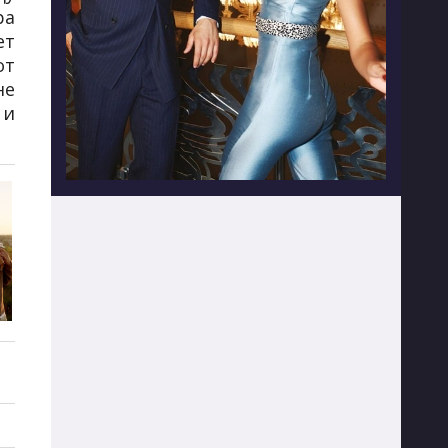
ра
ет
от
не
 и
3