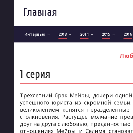
Главная
Интервью
2013
2014
2015
2016
keyboard_arrow_down
keyboard_arrow_down
keyboard_arrow_down
keyboard_arrow_down
Люб
1 серия
Трёхлетний брак Мейры, дочери одной 
успешного юриста из скромной семьи,
великолепием копятся неразделённые 
столкновения. Растущее молчание прев
друг на друга с любовью, преданностью 
отношениях Мейры и Селима становя