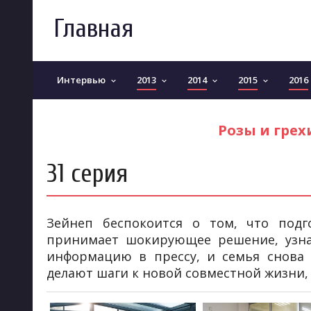
Главная
Интервью
2013
2014
2015
2016
keyboard_arrow_down
keyboard_arrow_down
keyboard_arrow_down
keyboard_arrow_down
Розы и грехи
31 серия
Зейнеп беспокоится о том, что подг
принимает шокирующее решение, узнав
информацию в прессу, и семья снова 
делают шаги к новой совместной жизни, к