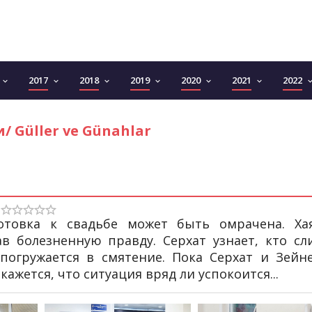
2017
2018
2019
2020
2021
2022
keyboard_arrow_down
keyboard_arrow_down
keyboard_arrow_down
keyboard_arrow_down
keyboard_arrow_down
keyboard_arrow_down
keyboard_arro
/ Güller ve Günahlar
отовка к свадьбе может быть омрачена. Ха
 болезненную правду. Серхат узнает, кто сл
погружается в смятение. Пока Серхат и Зейн
ажется, что ситуация вряд ли успокоится...