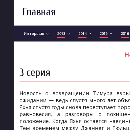
Главная
Интервью
2013
2014
2015
2016
keyboard_arrow_down
keyboard_arrow_down
keyboard_arrow_down
keyboard_arrow_down
Н
3 серия
Новость о возвращении Тимура взрыв
ожидании — ведь спустя много лет объя
Яхья спустя годы снова переступает пор
равновесия, а разговоры о похище
положение. Когда Яхья остается наедин
Тем временем между Джаннет и Гюльша