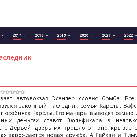
2017
2018
2019
2020
2021
2022
keyboard_arrow_down
keyboard_arrow_down
keyboard_arrow_down
keyboard_arrow_down
keyboard_arrow_down
keyboard_arrow_down
keyboard_arro
аследник
ает автовокзал Эсенлер словно бомба. Все
вился законный наследник семьи Карслы, Зафе
ог особняка Карслы. Его манеры выводят семью 
нных деньгах ставят Зюльфикара в неловк
е с Дерьей, дверь их прошлого приоткрываетс
х зарождается новая дружба. А Рейхан и Тим