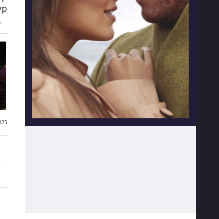
ур
.
025
7