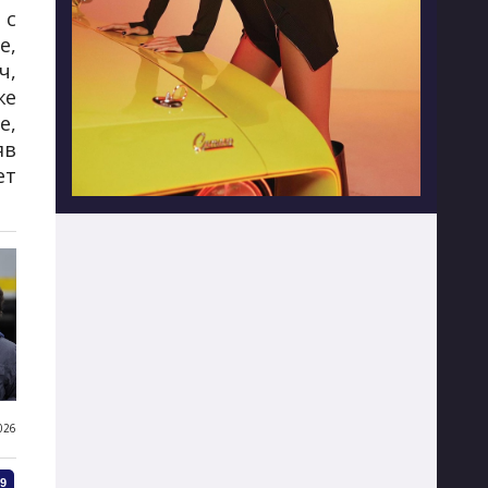
 с
е,
ч,
же
е,
яв
ет
026