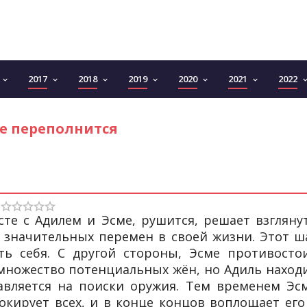
2017
2018
2019
2020
2021
2022
keyboard_arrow_down
keyboard_arrow_down
keyboard_arrow_down
keyboard_arrow_down
keyboard_arrow_down
keyboard_arrow_down
keyboard_arro
е переполнится
те с Адилем и Эсме, рушится, решает взгляну
е значительных перемен в своей жизни. Этот ш
ть себя. С другой стороны, Эсме противосто
множество потенциальных жён, но Адиль наход
авляется на поиски оружия. Тем временем Эс
кирует всех, и в конце концов воплощает его