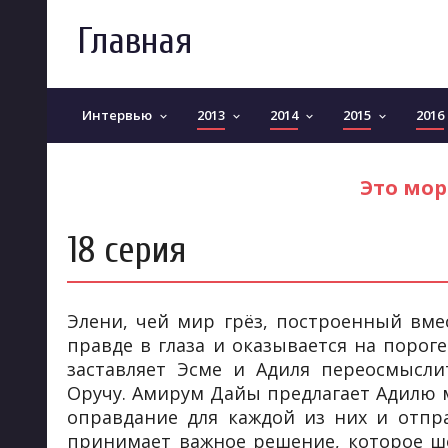
Главная
Интервью
2013
2014
2015
2016
keyboard_arrow_down
keyboard_arrow_down
keyboard_arrow_down
keyboard_arrow_down
Это мор
18 серия
Элени, чей мир грёз, построенный вмес
правде в глаза и оказывается на порог
заставляет Эсме и Адиля переосмысли
Оручу. Амирум Дайы предлагает Адилю 
оправдание для каждой из них и отпр
принимает важное решение, которое шо