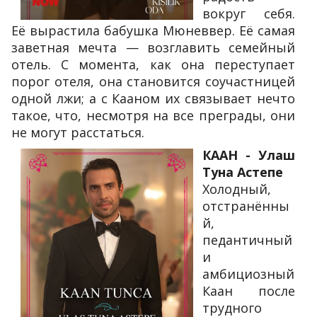
вокруг себя.
Её вырастила бабушка Мюневвер. Её самая
заветная мечта — возглавить семейный
отель. С момента, как она переступает
порог отеля, она становится соучастницей
одной лжи; а с Кааном их связывает нечто
такое, что, несмотря на все преграды, они
не могут расстаться.
КААН - Улаш
Туна Астепе
Холодный,
отстранённы
й,
педантичный
и
амбициозный
Каан после
трудного