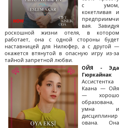
с умом,
кокетливая и
предприимчи
вая. Завидуя
роскошной жизни отеля, в котором
работает, она с одной стороны будет
наставницей для Нилюфер, а с другой —
окажется втянутой в опасную игру из-за
тайной запретной любви.
ОЙЯ - Эда
Гюркайнак
Ассистентка
Каана — Ойя
— хорошо
образована,
умна и
дисциплинир
ована. Она