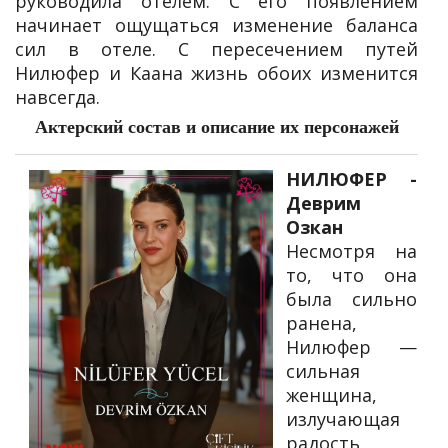
руководила отелем. С его появлением
начинает ощущаться изменение баланса
сил в отеле. С пересечением путей
Нилюфер и Каана жизнь обоих изменится
навсегда.
Актерский состав и описание их персонажей
НИЛЮФЕР -
Деврим
Озкан
Несмотря на
то, что она
была сильно
ранена,
Нилюфер —
сильная
женщина,
излучающая
радость