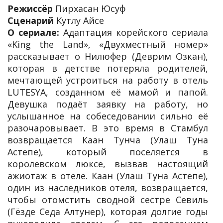
Режиссёр
Пирхасан Юсуф
Сценарий
Кутлу Айсе
О сериале:
Адаптация корейского сериала
«King the Land», «Двухместный номер»
рассказывает о Нилюфер (Деврим Озкан),
которая в детстве потеряла родителей,
мечтающей устроиться на работу в отель
LUTESYA, созданном её мамой и папой.
Девушка подаёт заявку на работу, но
услышанное на собеседовании сильно её
разочаровывает. В это время в Стамбул
возвращается Каан Тунча (Улаш Туна
Астепе), который поселяется в
королевском люксе, вызвав настоящий
ажиотаж в отеле. Каан (Улаш Туна Астепе),
один из наследников отеля, возвращается,
чтобы отомстить сводной сестре Севиль
(Гёзде Седа Алтунер), которая долгие годы