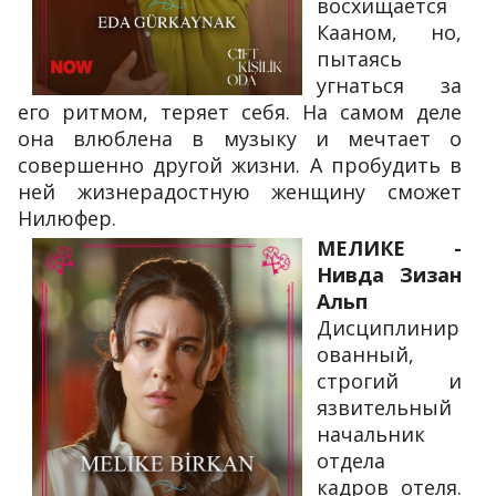
восхищается
Кааном, но,
пытаясь
угнаться за
его ритмом, теряет себя. На самом деле
она влюблена в музыку и мечтает о
совершенно другой жизни. А пробудить в
ней жизнерадостную женщину сможет
Нилюфер.
МЕЛИКЕ -
Нивда Зизан
Альп
Дисциплинир
ованный,
строгий и
язвительный
начальник
отдела
кадров отеля.