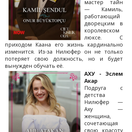
мастер тайн
— Камиль,
работающий
дворецким в
королевском
люксе. С
приходом Каана его жизнь кардинально
изменится. Из-за Нилюфер он не только
потеряет свою должность, но и будет
вынужден обучать её.
АХУ - Эслем
Акар
Подруга с
детства
Нилюфер —
Аху —
женщина,
сочетающая
свою красоту