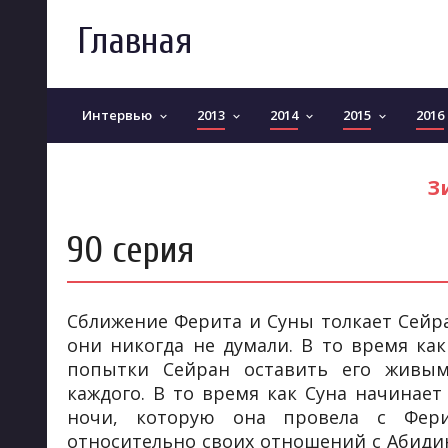
Главная
Интервью
2013
2014
2015
2016
keyboard_arrow_down
keyboard_arrow_down
keyboard_arrow_down
keyboard_arrow_down
З
90 серия
Сближение Ферита и Суны толкает Сейра
они никогда не думали. В то время ка
попытки Сейран оставить его живы
каждого. В то время как Суна начинае
ночи, которую она провела с Фери
относительно своих отношений с Абидин