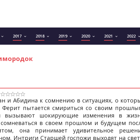
2017
2018
2019
2020
2021
2022
keyboard_arrow_down
keyboard_arrow_down
keyboard_arrow_down
keyboard_arrow_down
keyboard_arrow_down
keyboard_arrow_down
keyboard_arro
имородок
н и Абидина к сомнению в ситуациях, о котор
к Ферит пытается смириться со своим прошлы
м вызывают шокирующие изменения в жиз
т сомневаться в своем прошлом и будущем пос
том, она принимает удивительное решен
ом. Интриги Старшей госпожи выходят на свет