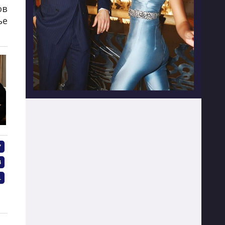
ов
ье
1