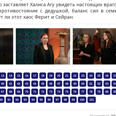
заставляет Халиса Агу увидеть настоящих враг
противостояние с дедушкой, баланс сил в сем
т ли этот хаос Ферит и Сейран.
Просмотров
:
29