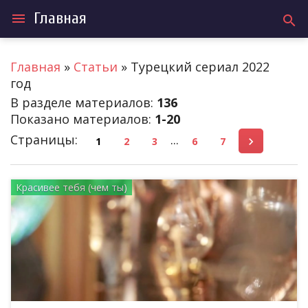
Главная
menu
search
Главная
»
Статьи
» Турецкий сериал 2022
год
В разделе материалов
:
136
Показано материалов
:
1-20
Страницы
:
...
1
2
3
6
7
Красивее тебя (чем ты)