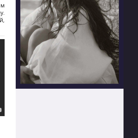
ым
у.
й,