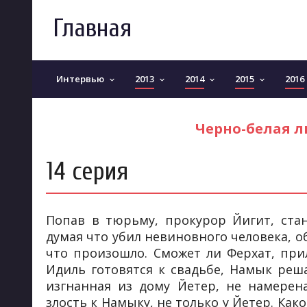
Главная
Интервью
2013
2014
2015
2016
keyboard_arrow_down
keyboard_arrow_down
keyboard_arrow_down
keyboard_arrow_down
Черно-белая лю
14 серия
Попав в тюрьму, прокурор Йигит, стан
думая что убил невиновного человека, о
что произошло. Сможет ли Ферхат, при
Идиль готовятся к свадьбе, Намык реша
изгнанная из дому Йетер, не намерен
злость к Намыку, не только у Йетер. Ка