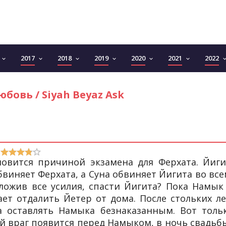
2017
2018
2019
2020
2021
2022
keyboard_arrow_down
keyboard_arrow_down
keyboard_arrow_down
keyboard_arrow_down
keyboard_arrow_down
keyboard_arrow_down
keyboard_arro
бовь / Siyah Beyaz Ask
овится причиной экзамена для Ферхата. Йиги
бвиняет Ферхата, а Суна обвиняет Йигита во все
ложив все усилия, спасти Йигита? Пока Намык
ет отдалить Йетер от дома. После стольких ле
а оставлять Намыка безнаказанным. Вот толь
кой враг появится перед Намыком, в ночь свадьб