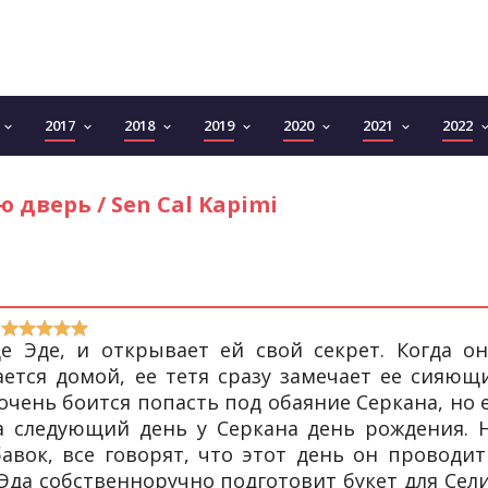
2017
2018
2019
2020
2021
2022
keyboard_arrow_down
keyboard_arrow_down
keyboard_arrow_down
keyboard_arrow_down
keyboard_arrow_down
keyboard_arrow_down
keyboard_arro
 дверь / Sen Cal Kapimi
 Эде, и открывает ей свой секрет. Когда он
тся домой, ее тетя сразу замечает ее сияющ
 очень боится попасть под обаяние Серкана, но 
а следующий день у Серкана день рождения. 
авок, все говорят, что этот день он проводит
е Эда собственноручно подготовит букет для Сел