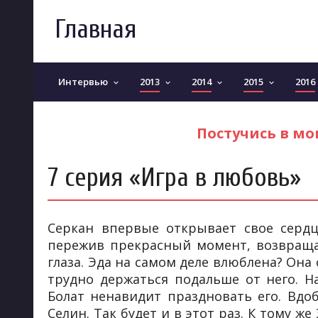
Главная
Интервью
2013
2014
2015
2016
keyboard_arrow_down
keyboard_arrow_down
keyboard_arrow_down
keyboard_arrow_down
Постучись в мою
7 серия «Игра в любовь»
Серкан впервые открывает свое сердце
пережив прекрасный момент, возвращае
глаза. Эда на самом деле влюблена? Она
трудно держаться подальше от него. Н
Болат ненавидит праздновать его. Вдоб
Селин. Так будет и в этот раз. К тому ж