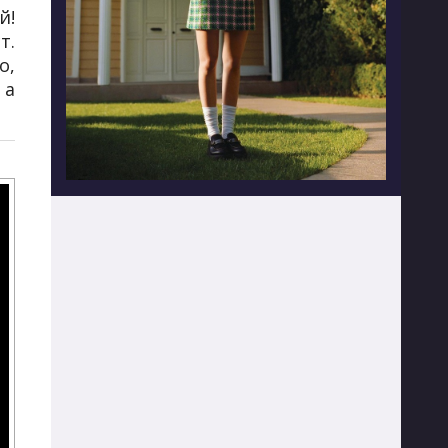
й!
т.
о,
 а