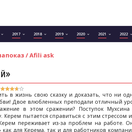
2017
2018
2019
2020
2021
2022
keyboard_arrow_down
keyboard_arrow_down
keyboard_arrow_down
keyboard_arrow_down
keyboard_arrow_down
keyboard_arrow_down
keyboard_arro
показ / Afili ask
ой»
ть в жизнь свою сказку и доказать, что ни од
бви! Двое влюбленных преподали отличный ур
ражение в этом сражении? Поступок Мухсина
. Керем пытается справиться с этим стрессом и
Керем переживает из-за проблем на работе. О
как для Керема, так и для работников компани