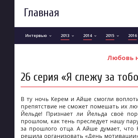
Главная
Интервью
2013
2014
2015
2016
keyboard_arrow_down
keyboard_arrow_down
keyboard_arrow_down
keyboard_arrow_down
Любовь на
26 серия «Я слежу за тоб
В ту ночь Керем и Айше смогли воплоти
препятствие не сможет помешать их лю
Йельде! Признает ли Йельда своё по
прошлом, как тень преследует нашу пару
за прошлого отца. А Айше думает, что 
решила организовать «День мотивации» 