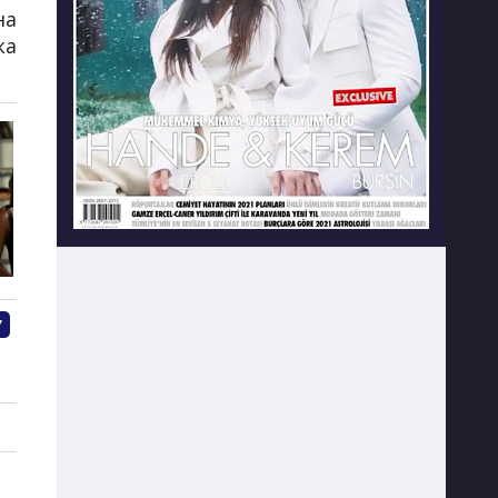
на
ка
6