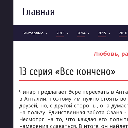
Главная
Интервью
2013
2014
2015
2016
keyboard_arrow_down
keyboard_arrow_down
keyboard_arrow_down
keyboard_arrow_down
Любовь, ра
13 серия «Все кончено»
Чинар предлагает Эсре переехать в Анта
в Анталии, поэтому им нужно стоять во 
друзей, но, с другой стороны, она думае
на пользу. Единственная забота Озана -
Несмотря на то, что каждая его попыт
намерения сдаваться. В итоге, он найдет