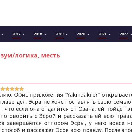
2017
2018
2019
2020
2021
2022
keyboard_arrow_down
keyboard_arrow_down
keyboard_arrow_down
keyboard_arrow_down
keyboard_arrow_down
keyboard_arrow_down
keyboard_arro
зум/логика, месть
лию. Офис приложения "Yakındakiler" открывает
главе дел. Эсра не хочет оставлять свою семью
т, что если она отдалится от Озана, ей пойдет э
 поговорить с Эсрой и рассказать ей всю правд
ка завершается отпором Эсры, у него вовсе н
 способ и расскажет Эсре всю правду. После это