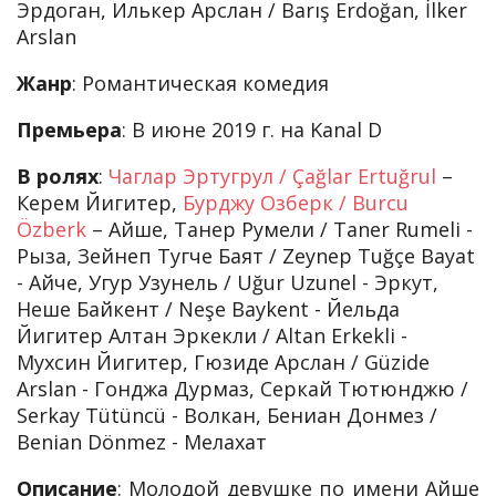
Эрдоган, Илькер Арслан / Barış Erdoğan, İlker
Arslan
Жанр
: Романтическая комедия
Премьера
: В июне 2019 г. на Kanal D
В ролях
:
Чаглар Эртугрул / Çağlar Ertuğrul
–
Керем Йигитер,
Бурджу Озберк / Burcu
Özberk
– Айше, Танер Румели / Taner Rumeli -
Рыза, Зейнеп Тугче Баят / Zeynep Tuğçe Bayat
- Айче, Угур Узунель / Uğur Uzunel - Эркут,
Неше Байкент / Neşe Baykent - Йельда
Йигитер Алтан Эркекли / Altan Erkekli -
Мухсин Йигитер, Гюзиде Арслан / Güzide
Arslan - Гонджа Дурмаз, Серкай Тютюнджю /
Serkay Tütüncü - Волкан, Бениан Донмез /
Benian Dönmez - Мелахат
Описание
: Молодой девушке по имени Айше