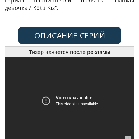
сериал планировали назвать "Плохая
девочка / Kötü Kız".
Онлайн, субтитры, озвучка, смотреть
ОПИСАНИЕ СЕРИЙ
Тизер начнется после рекламы