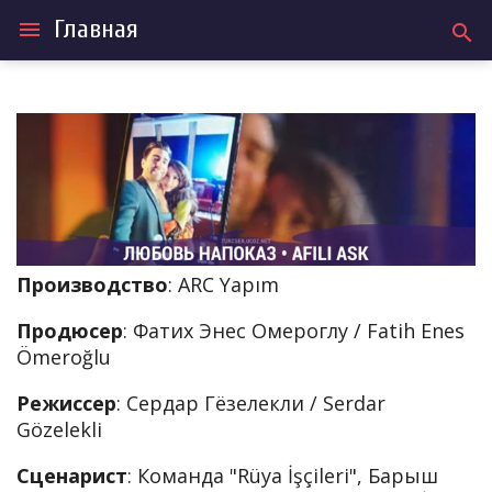
Главная
menu
search
Производство
: ARC Yapım
Продюсер
: Фатих Энес Омероглу / Fatih Enes
Ömeroğlu
Режиссер
: Сердар Гёзелекли / Serdar
Gözelekli
Сценарист
: Команда "Rüya İşçileri", Барыш