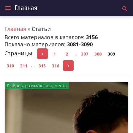
Главная
menu
search
Главная
»
Статьи
Всего материалов в каталоге
:
3156
Показано материалов
:
3081-3090
Страницы
:
...
1
2
307
308
309
...
310
311
315
316
Любовь, разум/логика, месть