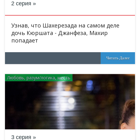
2 серия
Узнав, что Шахерезада на самом деле
дочь Кюршата - Джанфеза, Махир
попадает
Читать Далее
Любовь, разум/логика, месть
3 серия