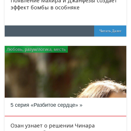
Появление Махира и Джанфезы создает
эффект бомбы в особняке
Читать Далее
Любовь, разум/логика, месть
5 серия «Разбитое сердце»
Озан узнает о решении Чинара